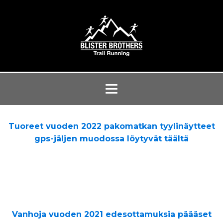
Tuoreet vuoden 2022 pakomatkan tyylinäytteet
gps-jäljen muodossa löytyvät täältä
Vanhoja vuoden 2021 edesottamuksia päääset