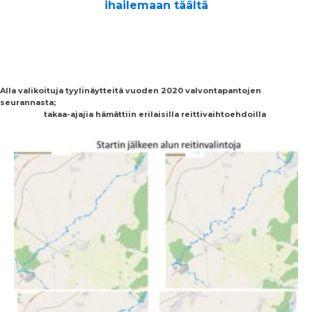
ihailemaan täältä
Alla valikoituja tyylinäytteitä vuoden 2020 valvontapantojen
seurannasta;
takaa-ajajia hämättiin erilaisilla reittivaihtoehdoilla